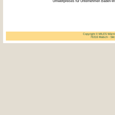
Umweltpreises für Unternehmen Baden-Wü
Copyright © MILES Wärme
76316 Malsch - Silc