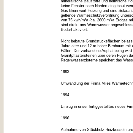
mineralische Baustoffe und heimische Hö
keine Fenster nach Norden eingebaut werd
Gas-Brennwert-Heizung und eine Solaran
geltende Wärmeschutzverordnung unterschr
von 75 kwh/m²a (ca. 2600 m³/a Erdgas m
sind direkt ans Warmwasser angeschlossen
Bedarf aktiviert.
Nicht bebaute Grundstücksflächen belasse
Jahre alter und 12 m hoher Birnbaum mit
Fällen. Der vorhandene Asphaltbelag wird
Granitpflastersteinen über deren Fugen d
Regenwasserzisterne speichert das Wasse
1993
Umwandlung der Firma Miles Wärmetechn
1994
Einzug in unser fertiggestelltes neues F
1996
Aufnahme von Stückholz-Heizkesseln und