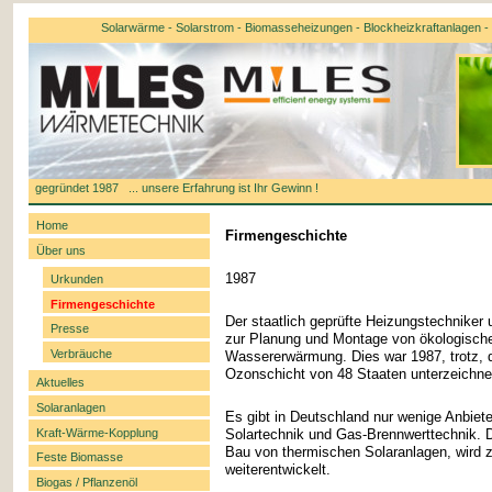
Solarwärme - Solarstrom - Biomasseheizungen - Blockheizkraftanlagen - k
gegründet 1987 ... unsere Erfahrung ist Ihr Gewinn !
Home
Firmengeschichte
Über uns
1987
Urkunden
Firmengeschichte
Der staatlich geprüfte Heizungstechnike
Presse
zur Planung und Montage von ökologisch
Verbräuche
Wassererwärmung. Dies war 1987, trotz, d
Ozonschicht von 48 Staaten unterzeichnet
Aktuelles
Solaranlagen
Es gibt in Deutschland nur wenige Anbiet
Kraft-Wärme-Kopplung
Solartechnik und Gas-Brennwerttechnik. 
Bau von thermischen Solaranlagen, wird zi
Feste Biomasse
weiterentwickelt.
Biogas / Pflanzenöl