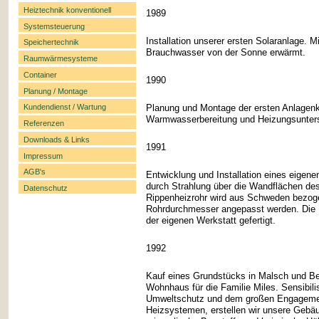
Heiztechnik konventionell
1989
Systemsteuerung
Installation unserer ersten Solaranlage.
Speichertechnik
Brauchwasser von der Sonne erwärmt.
Raumwärmesysteme
Container
1990
Planung / Montage
Planung und Montage der ersten Anlagenk
Kundendienst / Wartung
Warmwasserbereitung und Heizungsunters
Referenzen
Downloads & Links
1991
Impressum
AGB's
Entwicklung und Installation eines eige
durch Strahlung über die Wandflächen de
Datenschutz
Rippenheizrohr wird aus Schweden bezoge
Rohrdurchmesser angepasst werden. Die H
der eigenen Werkstatt gefertigt.
1992
Kauf eines Grundstücks in Malsch und B
Wohnhaus für die Familie Miles. Sensibilis
Umweltschutz und dem großen Engagement
Heizsystemen, erstellen wir unsere Gebä