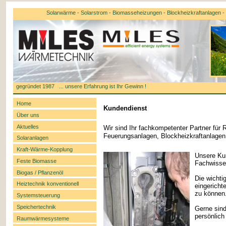
Solarwärme - Solarstrom - Biomasseheizungen - Blockheizkraftanlagen - k
gegründet 1987 ... unsere Erfahrung ist Ihr Gewinn !
Home
Kundendienst
Über uns
Aktuelles
Wir sind Ihr fachkompetenter Partner für
Feuerungsanlagen, Blockheizkraftanlage
Solaranlagen
Kraft-Wärme-Kopplung
Unsere Kun
Feste Biomasse
Fachwisse
Biogas / Pflanzenöl
Die wichti
Heiztechnik konventionell
eingericht
zu können
Systemsteuerung
Speichertechnik
Gerne sind
persönlich
Raumwärmesysteme