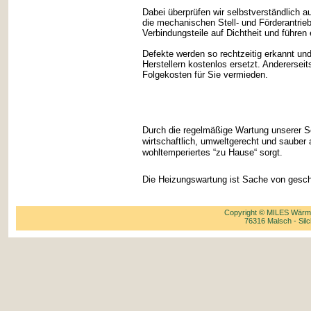
Dabei überprüfen wir selbstverständlich 
die mechanischen Stell- und Förderantrie
Verbindungsteile auf Dichtheit und führen
Defekte werden so rechtzeitig erkannt un
Herstellern kostenlos ersetzt. Anderersei
Folgekosten für Sie vermieden.
Durch die regelmäßige Wartung unserer Se
wirtschaftlich, umweltgerecht und sauber a
wohltemperiertes “zu Hause“ sorgt.
Die Heizungswartung ist Sache von gesc
Copyright © MILES Wärme
76316 Malsch - Silc