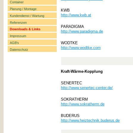
Container
Planung / Montage
KWB
http://www.kwb.at
Kundendienst / Wartung
Referenzen
PARADIGMA
Downloads & Links
http://www.paradigma.de
Impressum
WODTKE
AGB's
http://www.wodtke.com
Datenschutz
Kraft-Wärme-Kopplung
SENERTEC
http://www.senertec-center.de/
SOKRATHERM
http://www.sokratherm.de
BUDERUS
http://www.heiztechnik.buderus.de