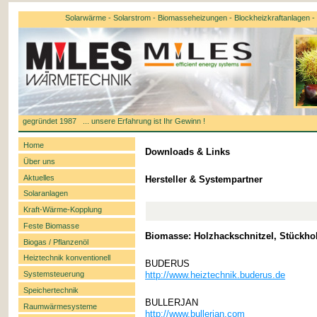
Solarwärme - Solarstrom - Biomasseheizungen - Blockheizkraftanlagen - k
gegründet 1987 ... unsere Erfahrung ist Ihr Gewinn !
Home
Downloads & Links
Über uns
Aktuelles
Hersteller & Systempartner
Solaranlagen
Kraft-Wärme-Kopplung
Feste Biomasse
Biomasse: Holzhackschnitzel, Stückhol
Biogas / Pflanzenöl
Heiztechnik konventionell
BUDERUS
http://www.heiztechnik.buderus.de
Systemsteuerung
Speichertechnik
BULLERJAN
Raumwärmesysteme
http://www.bullerjan.com