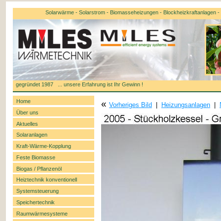
Solarwärme - Solarstrom - Biomasseheizungen - Blockheizkraftanlagen - k
gegründet 1987 ... unsere Erfahrung ist Ihr Gewinn !
Home
«
Vorheriges Bild
|
Heizungsanlagen
|
Über uns
Aktuelles
Solaranlagen
Kraft-Wärme-Kopplung
Feste Biomasse
Biogas / Pflanzenöl
Heiztechnik konventionell
Systemsteuerung
Speichertechnik
Raumwärmesysteme